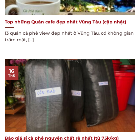
Top những Quán cafe đẹp nhất Vũng Tàu (cập nhật)
13 quán cà phê view đẹp nhất ở Vũng Tàu, có không gian
trầm mặt, [...]
16
Th5
Báo giá sỉ cà phê nguyên chất rẻ nhất (từ 75k/kg)