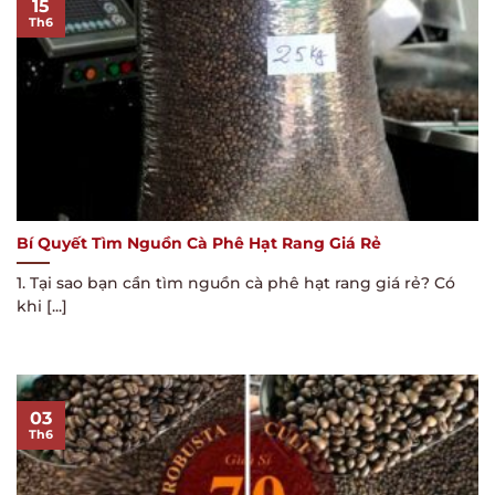
15
Th6
Bí Quyết Tìm Nguồn Cà Phê Hạt Rang Giá Rẻ
1. Tại sao bạn cần tìm nguồn cà phê hạt rang giá rẻ? Có
khi [...]
03
Th6