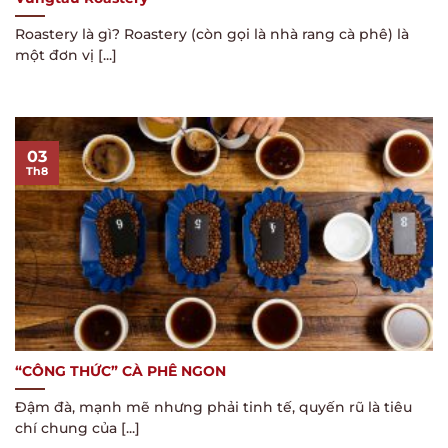
Roastery là gì? Roastery (còn gọi là nhà rang cà phê) là
một đơn vị [...]
03
Th8
“CÔNG THỨC” CÀ PHÊ NGON
Đậm đà, mạnh mẽ nhưng phải tinh tế, quyến rũ là tiêu
chí chung của [...]