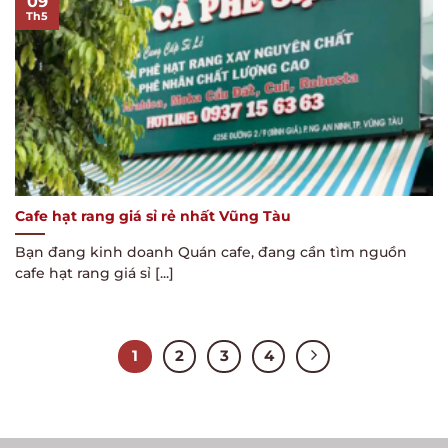
09
Th5
Cafe hạt rang giá sỉ rẻ nhất Vũng Tàu
Bạn đang kinh doanh Quán cafe, đang cần tìm nguồn
cafe hạt rang giá sỉ [...]
1
2
3
4