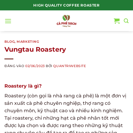
Bỏ
HIGH QUALITY COFFEE ROASTER
qua
nội
dung
BLOG
,
MARKETING
Vungtau Roastery
ĐĂNG VÀO
02/06/2023
BỞI
QUANTRIWEBSITE
Roastery là gì?
Roastery (còn gọi là nhà rang cà phê) là một đơn vị
sản xuất cà phê chuyên nghiệp, thợ rang có
chuyên môn, kỹ thuật cao và nhiều kinh nghiệm.
Tại roastery, chỉ những hạt cà phê nhân tốt mới
được lựa chọn và được rang theo những kỹ thuật
rang chuyên sâu để tạo ra để tạo ra những sản