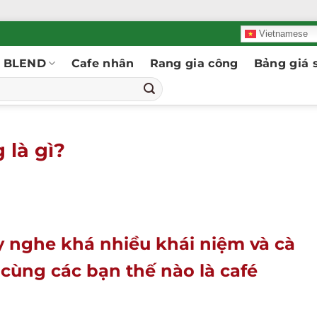
Vietnamese
BLEND
Cafe nhân
Rang gia công
Bảng giá s
 là gì?
 nghe khá nhiều khái niệm và cà
i cùng các bạn thế nào là café