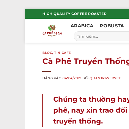
Bỏ
HIGH QUALITY COFFEE ROASTER
qua
ARABICA
ROBUSTA
nội
dung
Tìm
kiếm:
BLOG
,
TIN CAFE
Cà Phê Truyền Thống
ĐĂNG VÀO
04/04/2019
BỞI
QUANTRIWEBSITE
Chúng ta thường hay
phê, nay xin trao đổ
truyền thống.