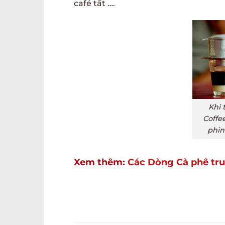
café tất ….
Khi 
Coffee
phin
Xem thêm:
Các Dòng Cà phê tru