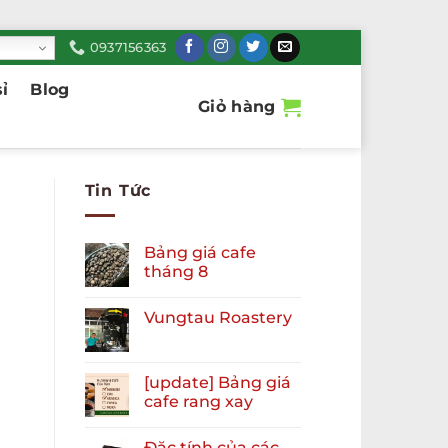
0937156363
ỉ
Blog
Giỏ hàng
Tin Tức
Bảng giá cafe
tháng 8
Vungtau Roastery
[update] Bảng giá
cafe rang xay
Đặc tính của các