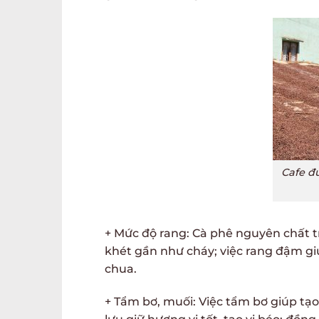
Cafe đ
+ Mức độ rang: Cà phê nguyên chất t
khét gần như cháy; việc rang đậm gi
chua.
+ Tẩm bơ, muối: Việc tẩm bơ giúp tạo