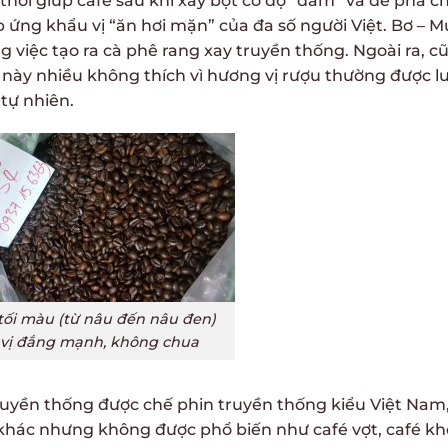
g thời giúp café sau khi xay bột có độ “đằm” và dễ pha c
p ứng khẩu vị “ăn hơi mặn” của đa số người Việt. Bơ – M
g việc tạo ra cà phê rang xay truyền thống. Ngoài ra, c
c này nhiều không thích vì hương vị rượu thường được l
 tự nhiên.
tối màu (từ nâu đến nâu đen)
 vị đắng mạnh, không chua
ruyền thống được chế phin truyền thống kiểu Việt Nam
 khác nhưng không được phổ biến như café vợt, café kh