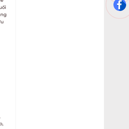
hế
uối
ũng
ưu
,
o,