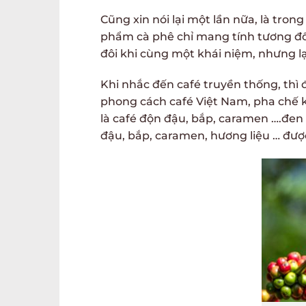
Cũng xin nói lại một lần nữa, là tron
phẩm cà phê chỉ mang tính tương đố
đôi khi cùng một khái niệm, nhưng l
Khi nhắc đến café truyền thống, thì
phong cách café Việt Nam, pha chế k
là café độn đậu, bắp, caramen ….đen 
đậu, bắp, caramen, hương liệu … được