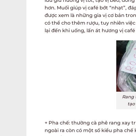
lưu giữ hương vị tốt, tạo vị béo; đồn
hơn. Muối giúp vị café bớt “nhạt”, đá
được xem là những gia vị cơ bản tron
có thể cho thêm rượu, tuy nhiên việ
lại đến khi uống, lấn át hương vị café
Rang 
tạo
+ Pha chế: thường cà phê rang xay t
ngoài ra còn có một số kiểu pha chế