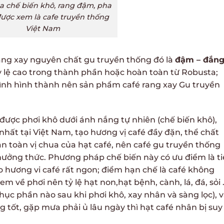
a chế biến khô, rang đậm, pha
ược xem là cafe truyền thống
Việt Nam
rang xay nguyên chất gu truyền thống đó là
đậm – đắng
ỷ lệ cao trong thành phần hoặc hoàn toàn từ Robusta;
rình hình thành nên sản phẩm café rang xay Gu truyền
được phơi khô dưới ánh nắng tự nhiên (chế biến khô),
ất tại Việt Nam, tạo hương vị café đầy đặn, thể chất
n toàn vị chua của hạt café, nên café gu truyền thống
thưởng thức. Phương pháp chế biến này có ưu điểm là ti
ho hương vi café rất ngon; điểm hạn chế là café không
em về phơi nên tỷ lệ hạt non,hạt bệnh, cành, lá, đá, sỏi
hục phần nào sau khi phơi khô, xay nhân và sàng lọc), 
 tốt, gặp mưa phải ủ lâu ngày thì hạt café nhân bị suy