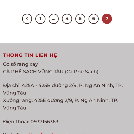
1
…
4
5
6
7
THÔNG TIN LIÊN HỆ
Cơ sở rang xay
CÀ PHÊ SẠCH VŨNG TÀU (Cà Phê Sạch)
Địa chỉ: 425A - 425B đường 2/9, P. Ng An Ninh, TP.
Vũng Tàu
Xưởng rang: 425E đường 2/9, P. Ng An Ninh, TP.
Vũng Tàu
Điện thoại: 0937156363