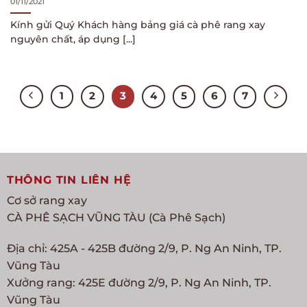
01/11/2021
Kính gửi Quý Khách hàng bảng giá cà phê rang xay
nguyên chất, áp dụng [...]
1
2
3
4
5
6
7
THÔNG TIN LIÊN HỆ
Cơ sở rang xay
CÀ PHÊ SẠCH VŨNG TÀU (Cà Phê Sạch)
Địa chỉ: 425A - 425B đường 2/9, P. Ng An Ninh, TP.
Vũng Tàu
Xưởng rang: 425E đường 2/9, P. Ng An Ninh, TP.
Vũng Tàu