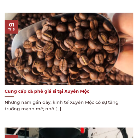
01
Th5
Cung cấp cà phê giá sỉ tại Xuyên Mộc
Những năm gần đây, kinh tế Xuyên Mộc có sự tăng
trưởng mạnh mẽ; nhờ [...]