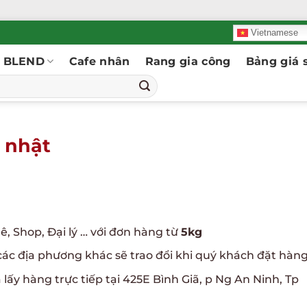
Vietnamese
BLEND
Cafe nhân
Rang gia công
Bảng giá s
 nhật
ê, Shop, Đại lý … với đơn hàng từ
5kg
các địa phương khác sẽ trao đổi khi quý khách đặt hàn
 lấy hàng trực tiếp tại 425E Bình Giã, p Ng An Ninh, Tp