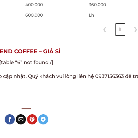
400.000
360.000
600.000
Lh
❮
1
❯
END COFFEE – GIÁ SỈ
[table “6” not found /]
p cập nhật, Quý khách vui lòng liên hệ 0937156363 để tr