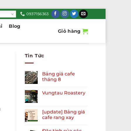
0937156363
ỉ
Blog
Giỏ hàng
Tin Tức
Bảng giá cafe
tháng 8
Vungtau Roastery
g
[update] Bảng giá
cafe rang xay
Đặc tính của các