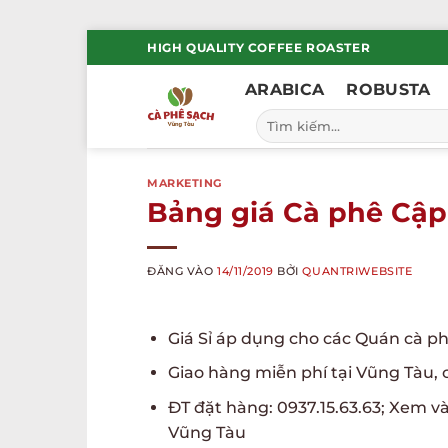
Bỏ
HIGH QUALITY COFFEE ROASTER
qua
ARABICA
ROBUSTA
nội
dung
Tìm
kiếm:
MARKETING
Bảng giá Cà phê Cập
ĐĂNG VÀO
14/11/2019
BỞI
QUANTRIWEBSITE
Giá Sỉ áp dụng cho các Quán cà ph
Giao hàng miễn phí tại Vũng Tàu, 
ĐT đặt hàng: 0937.15.63.63; Xem và
Vũng Tàu