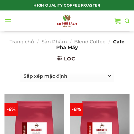
Bỏ
HIGH QUALITY COFFEE ROASTER
qua
nội
dung
Trang chủ
/
Sản Phẩm
/
Blend Coffee
/
Cafe
Pha Máy
LỌC
-6%
-8%