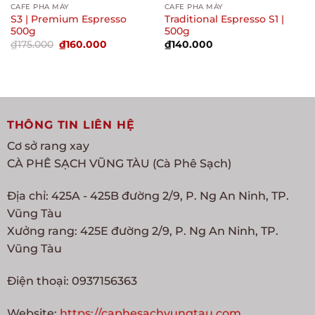
CAFE PHA MÁY
CAFE PHA MÁY
S3 | Premium Espresso
Traditional Espresso S1 |
500g
500g
Giá
Giá
₫
175.000
₫
160.000
₫
140.000
gốc
hiện
là:
tại
₫175.000.
là:
₫160.000.
THÔNG TIN LIÊN HỆ
Cơ sở rang xay
CÀ PHÊ SẠCH VŨNG TÀU (Cà Phê Sạch)
Địa chỉ: 425A - 425B đường 2/9, P. Ng An Ninh, TP.
Vũng Tàu
Xưởng rang: 425E đường 2/9, P. Ng An Ninh, TP.
Vũng Tàu
Điện thoại: 0937156363
Website:
https://caphesachvungtau.com