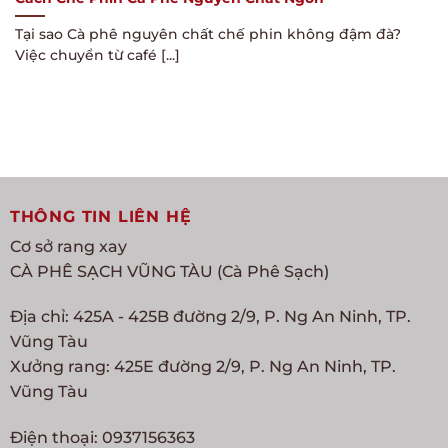
Tại sao Cà phê nguyên chất chế phin không đậm đà?
Việc chuyển từ café [...]
THÔNG TIN LIÊN HỆ
Cơ sở rang xay
CÀ PHÊ SẠCH VŨNG TÀU (Cà Phê Sạch)
Địa chỉ: 425A - 425B đường 2/9, P. Ng An Ninh, TP.
Vũng Tàu
Xưởng rang: 425E đường 2/9, P. Ng An Ninh, TP.
Vũng Tàu
Điện thoại: 0937156363